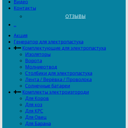
Видео
Контакты
ОТЗЫВЫ
...
Акция
Генератор для электропастуха
Комплектующие для электропастуха
Изоляторы
Ворота
Молниеотвод
Столбики для электропастуха
Лента / Верёвка / Проволока
Солнечные батареи
Комплекты электроизгороди
Для Коров
Для коз
Для КРС
Для Овец
Для Барана