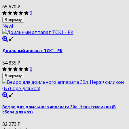
65 670
₽
0
В корзину
New!
Доильный аппарат TCK1 - PK
54 835
₽
0
В корзину
Ведро для доильного аппарата 30л. Нерж+силикон (В
сборе для коз)
32 273
₽