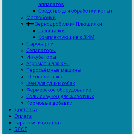
аппаратов
Средство для обработки копыт
Маслобойки
Зернодробилки/ Плющилки
Плющилки
Комплектующие к ЗИМ
Сыроварни
Сепараторы
Инкубаторы
Агроматы для КРС
Перосъёмные машины
Щетка-чесалка
Фен для сушки собак
Фермерское оборудование
Соль-лизунец для животных
Кормовые добавки
Доставка
Оплата
Гарантия и возврат
БЛОГ