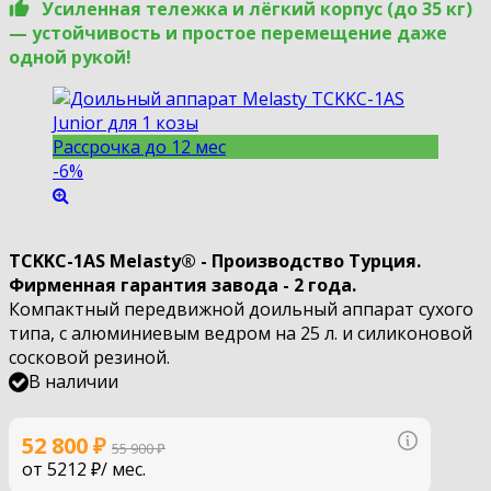
Усиленная тележка и лёгкий корпус (до 35 кг)
— устойчивость и простое перемещение даже
одной рукой!
Рассрочка до 12 мес
-6%
TCKKC-1AS Melasty® - Производство Турция.
Фирменная гарантия завода - 2 года.
Компактный передвижной доильный аппарат сухого
типа, с алюминиевым ведром на 25 л. и силиконовой
сосковой резиной.
В наличии
Узнать по
52 800
₽
55 900
₽
от
5212 ₽
/ мес.