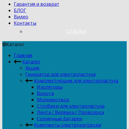
Гарантия и возврат
БЛОГ
Видео
Контакты
ОТЗЫВЫ
Каталог
Главная
Каталог
Акция
Генератор для электропастуха
Комплектующие для электропастуха
Изоляторы
Ворота
Молниеотвод
Столбики для электропастуха
Лента / Верёвка / Проволока
Солнечные батареи
Комплекты электроизгороди