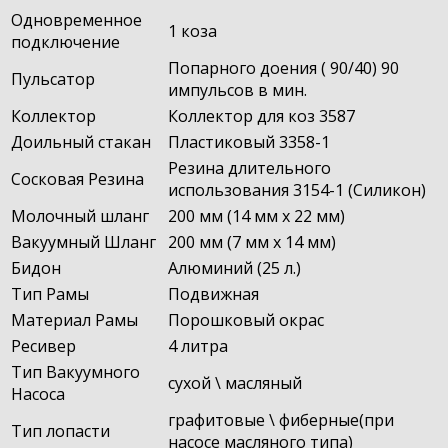
Одновременное
1 коза
подключение
Попарного доения ( 90/40) 90
Пульсатор
импульсов в мин.
Коллектор
Коллектор для коз 3587
Доильный стакан
Пластиковый 3358-1
Резина длительного
Сосковая Резина
использования 3154-1 (Силикон)
Молочный шланг
200 мм (14 мм x 22 мм)
Вакуумный Шланг
200 мм (7 мм x 14 мм)
Бидон
Алюминий (25 л.)
Тип Рамы
Подвижная
Материал Рамы
Порошковый окрас
Ресивер
4 литра
Тип Вакуумного
сухой \ масляный
Насоса
графитовые \ фиберные(при
Тип лопасти
насосе масляного типа)