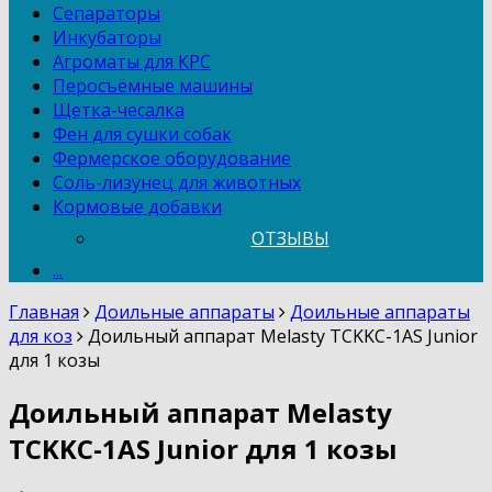
Сепараторы
Инкубаторы
Агроматы для КРС
Перосъёмные машины
Щетка-чесалка
Фен для сушки собак
Фермерское оборудование
Соль-лизунец для животных
Кормовые добавки
ОТЗЫВЫ
...
Главная
Доильные аппараты
Доильные аппараты
для коз
Доильный аппарат Melasty TCKKC-1AS Junior
для 1 козы
Доильный аппарат Melasty
TCKKC-1AS Junior для 1 козы