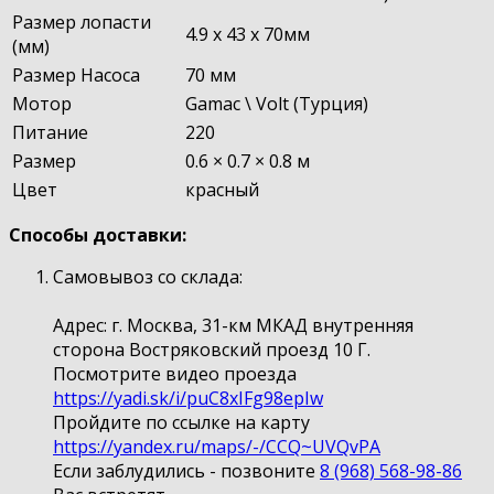
Размер лопасти
4.9 x 43 x 70мм
(мм)
Размер Насоса
70 мм
Мотор
Gamac \ Volt (Турция)
Питание
220
Размер
0.6 × 0.7 × 0.8 м
Цвет
красный
Способы доставки:
Самовывоз со склада:
Адрес: г. Москва, 31-км МКАД внутренняя
сторона Востряковский проезд 10 Г.
Посмотрите видео проезда
https://yadi.sk/i/puC8xIFg98epIw
Пройдите по ссылке на карту
https://yandex.ru/maps/-/CCQ~UVQvPA
Если заблудились - позвоните
8 (968) 568-98-86