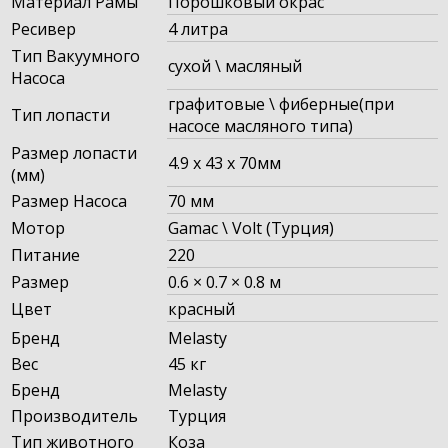
Материал Рамы
Порошковый окрас
Ресивер
4 литра
Тип Вакуумного
сухой \ масляный
Насоса
графитовые \ фиберные(при
Тип лопасти
насосе масляного типа)
Размер лопасти
4.9 x 43 x 70мм
(мм)
Размер Насоса
70 мм
Мотор
Gamac \ Volt (Турция)
Питание
220
Размер
0.6 × 0.7 × 0.8 м
Цвет
красный
Бренд
Melasty
Вес
45 кг
Бренд
Melasty
Производитель
Турция
Тип животного
Коза