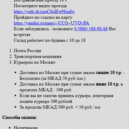
Посмотрите видео проезда
https://yadi.sk/i/puC8xIFg98epIw
Пройдите по ссылке на карту
https://yandex.ru/maps/-/CCQ~UVQvPA
Если заблудились - позвоните
8 (968) 568-98-86
Вас
встретят.
Склад работает по будням с 10 до 18
Почта России
Транспортная компания
Курьером по Москве:
Доставка по Москве при сумме заказа
свыше
10 т.р.
-
Бесплатно.(за МКАД 50 руб./км.)
Доставка по Москве при сумме заказа
ниже 10 т.р.
в
пределах МКАД - 500 руб.
Если вы не смогли принять курьера, повторная
подача курьера 500 рублей.
За пределы МКАД 500 руб. + 50 руб./ км
Способы оплаты:
Наличными