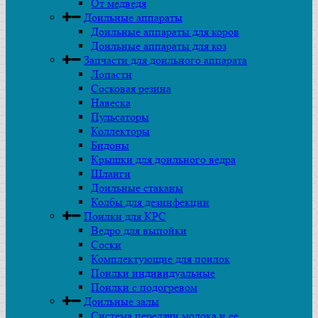
От медведя
Доильные аппараты
Доильные аппараты для коров
Доильные аппараты для коз
Запчасти для доильного аппарата
Лопасти
Сосковая резина
Навеска
Пульсаторы
Коллекторы
Бидоны
Крышки для доильного ведра
Шланги
Доильные стаканы
Колбы для дезинфекции
Поилки для КРС
Ведро для выпойки
Соски
Комплектующие для поилок
Поилки индивидуальные
Поилки с подогревом
Доильные залы
Система передачи молока и ее