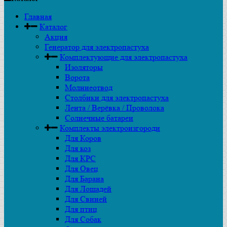
Главная
Каталог
Акция
Генератор для электропастуха
Комплектующие для электропастуха
Изоляторы
Ворота
Молниеотвод
Столбики для электропастуха
Лента / Верёвка / Проволока
Солнечные батареи
Комплекты электроизгороди
Для Коров
Для коз
Для КРС
Для Овец
Для Барана
Для Лошадей
Для Свиней
Для птиц
Для Собак