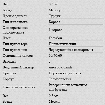
Вес
0.5 кг
Бренд
Melasty
Производитель
Турция
Тип животного
Корова
Одновременное
1 корова
подключение
Цвет
Голубой
Тип пульсатора
Пневматический
Тип пульсации
Чередующийся (попарный)
Отношение тактов
60/40/60
Выходы
2
Воздушный фильтр
многоразовый
Крышка
Нержавеющая сталь
Корпус
Термопластик
Реверсивный механизм
Контроль пульсации
диафрагмы
Вес
0.5 кг
Бренд
Melasty