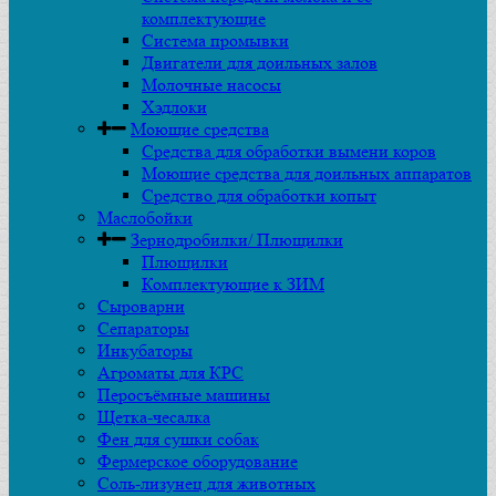
комплектующие
Система промывки
Двигатели для доильных залов
Молочные насосы
Хэдлоки
Моющие средства
Средства для обработки вымени коров
Моющие средства для доильных аппаратов
Средство для обработки копыт
Маслобойки
Зернодробилки/ Плющилки
Плющилки
Комплектующие к ЗИМ
Сыроварни
Сепараторы
Инкубаторы
Агроматы для КРС
Перосъёмные машины
Щетка-чесалка
Фен для сушки собак
Фермерское оборудование
Соль-лизунец для животных