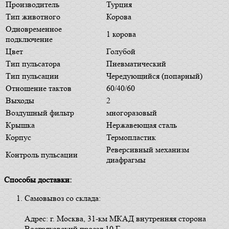
Производитель
Турция
Тип животного
Корова
Одновременное
1 корова
подключение
Цвет
Голубой
Тип пульсатора
Пневматический
Тип пульсации
Чередующийся (попарный)
Отношение тактов
60/40/60
Выходы
2
Воздушный фильтр
многоразовый
Крышка
Нержавеющая сталь
Корпус
Термопластик
Реверсивный механизм
Контроль пульсации
диафрагмы
Способы доставки:
Самовывоз со склада:
Адрес: г. Москва, 31-км МКАД внутренняя сторона
Востряковский проезд 10 Г.