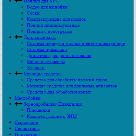
Поилки для КРС
Ведро для выпойки
Соски
Комплектующие для поилок
Поилки индивидуальные
Поилки с подогревом
Доильные залы
Система передачи молока и ее комплектующие
Система промывки
Двигатели для доильных залов
Молочные насосы
Хэдлоки
Моющие средства
Средства для обработки вымени коров
Моющие средства для доильных аппаратов
Средство для обработки копыт
Маслобойки
Зернодробилки/ Плющилки
Плющилки
Комплектующие к ЗИМ
Сыроварни
Сепараторы
Инкубаторы