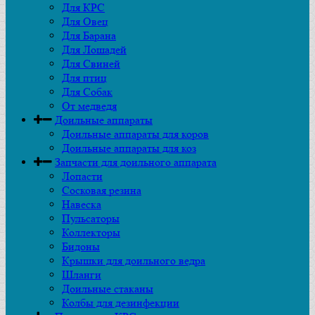
Для КРС
Для Овец
Для Барана
Для Лошадей
Для Свиней
Для птиц
Для Собак
От медведя
Доильные аппараты
Доильные аппараты для коров
Доильные аппараты для коз
Запчасти для доильного аппарата
Лопасти
Сосковая резина
Навеска
Пульсаторы
Коллекторы
Бидоны
Крышки для доильного ведра
Шланги
Доильные стаканы
Колбы для дезинфекции