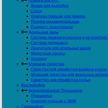
Поилки для КРС
Ведро для выпойки
Соски
Комплектующие для поилок
Поилки индивидуальные
Поилки с подогревом
Доильные залы
Система передачи молока и ее компле
Система промывки
Двигатели для доильных залов
Молочные насосы
Хэдлоки
Моющие средства
Средства для обработки вымени коров
Моющие средства для доильных аппар
Средство для обработки копыт
Маслобойки
Зернодробилки/ Плющилки
Плющилки
Комплектующие к ЗИМ
Сыроварни