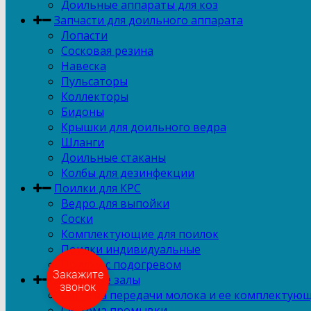
Доильные аппараты для коз
Запчасти для доильного аппарата
Лопасти
Сосковая резина
Навеска
Пульсаторы
Коллекторы
Бидоны
Крышки для доильного ведра
Шланги
Доильные стаканы
Колбы для дезинфекции
Поилки для КРС
Ведро для выпойки
Соски
Комплектующие для поилок
Поилки индивидуальные
Поилки с подогревом
Доильные залы
Закажите
звонок
Система передачи молока и ее комплектую
Система промывки