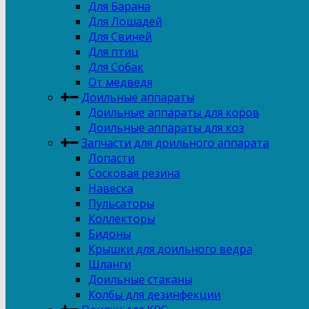
Для Барана
Для Лошадей
Для Свиней
Для птиц
Для Собак
От медведя
Доильные аппараты
Доильные аппараты для коров
Доильные аппараты для коз
Запчасти для доильного аппарата
Лопасти
Сосковая резина
Навеска
Пульсаторы
Коллекторы
Бидоны
Крышки для доильного ведра
Шланги
Доильные стаканы
Колбы для дезинфекции