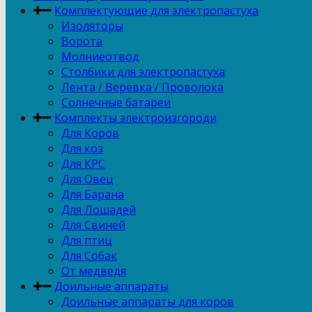
Комплектующие для электропастуха
Изоляторы
Ворота
Молниеотвод
Столбики для электропастуха
Лента / Верёвка / Проволока
Солнечные батареи
Комплекты электроизгороди
Для Коров
Для коз
Для КРС
Для Овец
Для Барана
Для Лошадей
Для Свиней
Для птиц
Для Собак
От медведя
Доильные аппараты
Доильные аппараты для коров