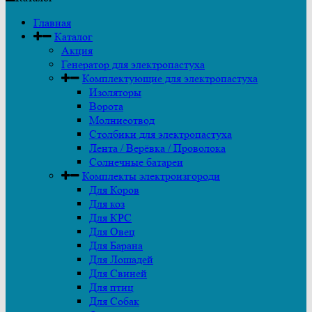
Главная
Каталог
Акция
Генератор для электропастуха
Комплектующие для электропастуха
Изоляторы
Ворота
Молниеотвод
Столбики для электропастуха
Лента / Верёвка / Проволока
Солнечные батареи
Комплекты электроизгороди
Для Коров
Для коз
Для КРС
Для Овец
Для Барана
Для Лошадей
Для Свиней
Для птиц
Для Собак