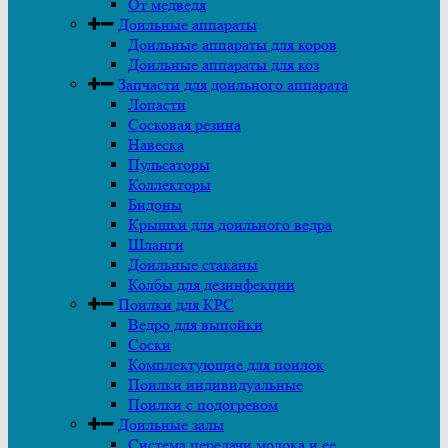
От медведя
Доильные аппараты
Доильные аппараты для коров
Доильные аппараты для коз
Запчасти для доильного аппарата
Лопасти
Сосковая резина
Навеска
Пульсаторы
Коллекторы
Бидоны
Крышки для доильного ведра
Шланги
Доильные стаканы
Колбы для дезинфекции
Поилки для КРС
Ведро для выпойки
Соски
Комплектующие для поилок
Поилки индивидуальные
Поилки с подогревом
Доильные залы
Система передачи молока и ее