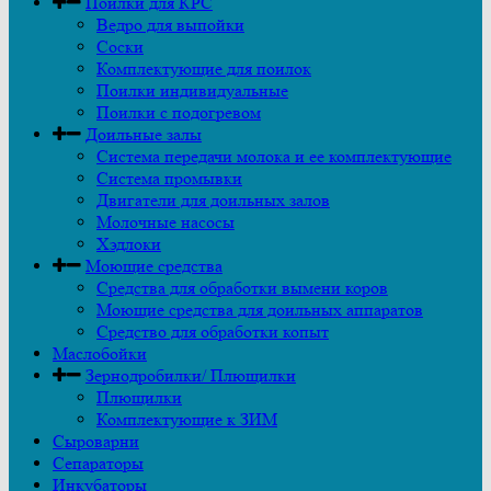
Поилки для КРС
Ведро для выпойки
Соски
Комплектующие для поилок
Поилки индивидуальные
Поилки с подогревом
Доильные залы
Система передачи молока и ее комплектующие
Система промывки
Двигатели для доильных залов
Молочные насосы
Хэдлоки
Моющие средства
Средства для обработки вымени коров
Моющие средства для доильных аппаратов
Средство для обработки копыт
Маслобойки
Зернодробилки/ Плющилки
Плющилки
Комплектующие к ЗИМ
Сыроварни
Сепараторы
Инкубаторы