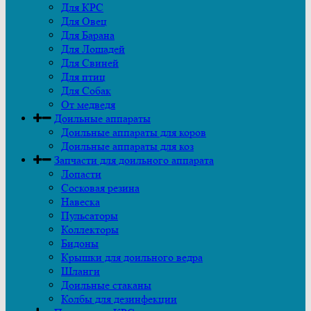
Для КРС
Для Овец
Для Барана
Для Лошадей
Для Свиней
Для птиц
Для Собак
От медведя
Доильные аппараты
Доильные аппараты для коров
Доильные аппараты для коз
Запчасти для доильного аппарата
Лопасти
Сосковая резина
Навеска
Пульсаторы
Коллекторы
Бидоны
Крышки для доильного ведра
Шланги
Доильные стаканы
Колбы для дезинфекции