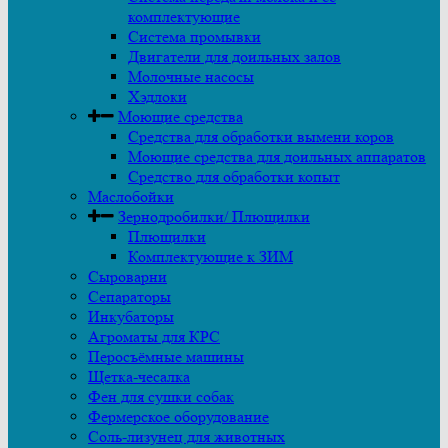
комплектующие
Система промывки
Двигатели для доильных залов
Молочные насосы
Хэдлоки
Моющие средства
Средства для обработки вымени коров
Моющие средства для доильных аппаратов
Средство для обработки копыт
Маслобойки
Зернодробилки/ Плющилки
Плющилки
Комплектующие к ЗИМ
Сыроварни
Сепараторы
Инкубаторы
Агроматы для КРС
Перосъёмные машины
Щетка-чесалка
Фен для сушки собак
Фермерское оборудование
Соль-лизунец для животных