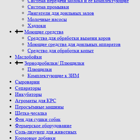
Система передачи молока и ее комплектующие
Система промывки
Двигатели для доильных залов
Молочные насосы
Хэдлоки
Моющие средства
Средства для обработки вымени коров
Моющие средства для доильных аппаратов
Средство для обработки копыт
Маслобойки
Зернодробилки/ Плющилки
Плющилки
Комплектующие к ЗИМ
Сыроварни
Сепараторы
Инкубаторы
Агроматы для КРС
Перосъёмные машины
Щетка-чесалка
Фен для сушки собак
Фермерское оборудование
Соль-лизунец для животных
Кормовые добавки