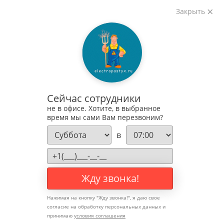
Закрыть
Регион:
Мы в Instagram
Москва
Телефон:
8 (800) 350-36-15
Сейчас сотрудники
не в офисе. Хотите, в выбранное
Найти
время мы сами Вам перезвоним?
Позвоните мне
в
Мы в вконтакте
Мы в MAX
Мы в Telegram
Жду звонка!
Корзина
0
Нажимая на кнопку "
Жду звонка!
", я даю свое
Сумма: 0
₽
согласие на обработку персональных данных и
принимаю
условия соглашения