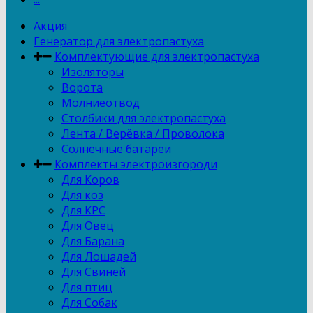
Акция
Генератор для электропастуха
Комплектующие для электропастуха
Изоляторы
Ворота
Молниеотвод
Столбики для электропастуха
Лента / Верёвка / Проволока
Солнечные батареи
Комплекты электроизгороди
Для Коров
Для коз
Для КРС
Для Овец
Для Барана
Для Лошадей
Для Свиней
Для птиц
Для Собак