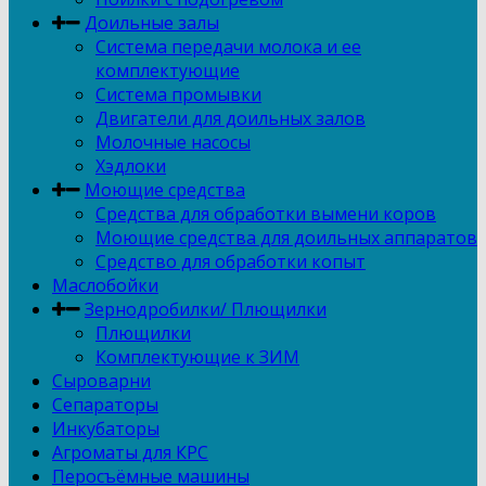
Доильные залы
Система передачи молока и ее
комплектующие
Система промывки
Двигатели для доильных залов
Молочные насосы
Хэдлоки
Моющие средства
Средства для обработки вымени коров
Моющие средства для доильных аппаратов
Средство для обработки копыт
Маслобойки
Зернодробилки/ Плющилки
Плющилки
Комплектующие к ЗИМ
Сыроварни
Сепараторы
Инкубаторы
Агроматы для КРС
Перосъёмные машины