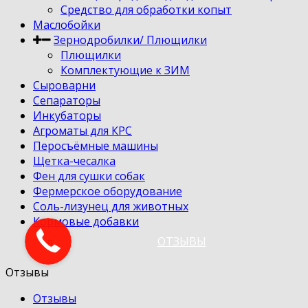
Средство для обработки копыт
Маслобойки
Зернодробилки/ Плющилки
Плющилки
Комплектующие к ЗИМ
Сыроварни
Сепараторы
Инкубаторы
Агроматы для КРС
Перосъёмные машины
Щетка-чесалка
Фен для сушки собак
Фермерское оборудование
Соль-лизунец для животных
Кормовые добавки
ОТЗЫВЫ
Отзывы
Отзывы