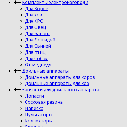
Комплекты электроизгороди
Для Коров
Для коз
Для КРС
Для Овец
Для Барана
Для Лошадей
Для Свиней
Для птиц
Для Собак
От медведя
Доильные аппараты
Доильные аппараты для коров
Доильные аппараты для коз
Запчасти для доильного аппарата
Лопасти
Сосковая резина
Навеска
Пульсаторы
Коллекторы
Бидоны