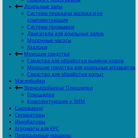
Доильные залы
Система передачи молока и ее
комплектующие
Система промывки
Двигатели для доильных залов
Молочные насосы
Хэдлоки
Моющие средства
Средства для обработки вымени коров
Моющие средства для доильных аппаратов
Средство для обработки копыт
Маслобойки
Зернодробилки/ Плющилки
Плющилки
Комплектующие к ЗИМ
Сыроварни
Сепараторы
Инкубаторы
Агроматы для КРС
Перосъёмные машины