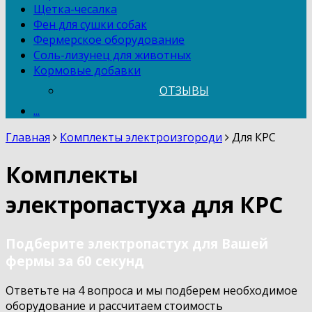
Щетка-чесалка
Фен для сушки собак
Фермерское оборудование
Соль-лизунец для животных
Кормовые добавки
ОТЗЫВЫ
...
Главная
Комплекты электроизгороди
Для КРС
Комплекты
электропастуха для КРС
Подберите электропастух для Вашей
фермы за 60 секунд
Ответьте на 4 вопроса и мы подберем необходимое
оборудование и рассчитаем стоимость