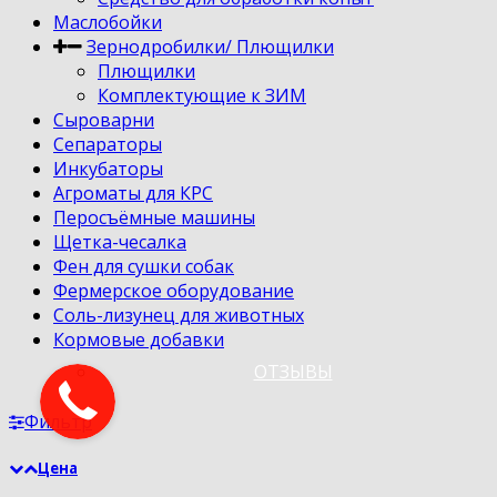
Маслобойки
Зернодробилки/ Плющилки
Плющилки
Комплектующие к ЗИМ
Сыроварни
Сепараторы
Инкубаторы
Агроматы для КРС
Перосъёмные машины
Щетка-чесалка
Фен для сушки собак
Фермерское оборудование
Соль-лизунец для животных
Кормовые добавки
ОТЗЫВЫ
Фильтр
Цена