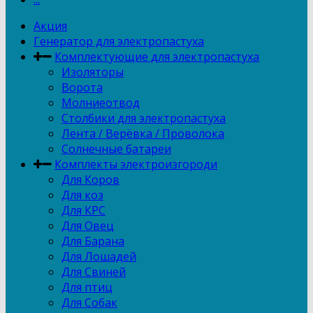
Акция
Генератор для электропастуха
Комплектующие для электропастуха
Изоляторы
Ворота
Молниеотвод
Столбики для электропастуха
Лента / Верёвка / Проволока
Солнечные батареи
Комплекты электроизгороди
Для Коров
Для коз
Для КРС
Для Овец
Для Барана
Для Лошадей
Для Свиней
Для птиц
Для Собак