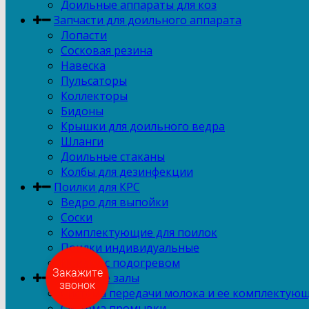
Доильные аппараты для коз
Запчасти для доильного аппарата
Лопасти
Сосковая резина
Навеска
Пульсаторы
Коллекторы
Бидоны
Крышки для доильного ведра
Шланги
Доильные стаканы
Колбы для дезинфекции
Поилки для КРС
Ведро для выпойки
Соски
Комплектующие для поилок
Поилки индивидуальные
Поилки с подогревом
Доильные залы
Закажите
звонок
Система передачи молока и ее комплектую
Система промывки