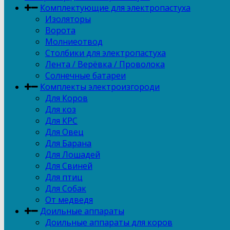
Комплектующие для электропастуха
Изоляторы
Ворота
Молниеотвод
Столбики для электропастуха
Лента / Верёвка / Проволока
Солнечные батареи
Комплекты электроизгороди
Для Коров
Для коз
Для КРС
Для Овец
Для Барана
Для Лошадей
Для Свиней
Для птиц
Для Собак
От медведя
Доильные аппараты
Доильные аппараты для коров