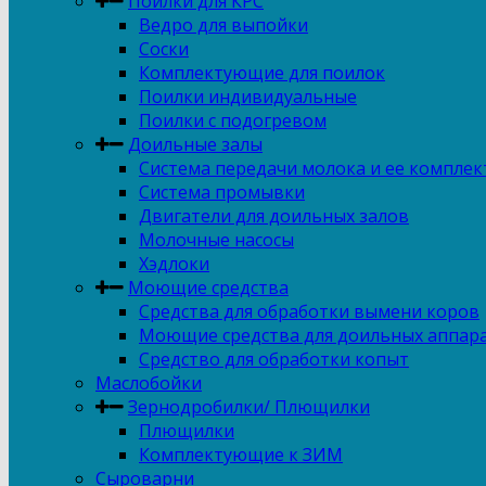
Поилки для КРС
Ведро для выпойки
Соски
Комплектующие для поилок
Поилки индивидуальные
Поилки с подогревом
Доильные залы
Система передачи молока и ее компле
Система промывки
Двигатели для доильных залов
Молочные насосы
Хэдлоки
Моющие средства
Средства для обработки вымени коров
Моющие средства для доильных аппар
Средство для обработки копыт
Маслобойки
Зернодробилки/ Плющилки
Плющилки
Комплектующие к ЗИМ
Сыроварни