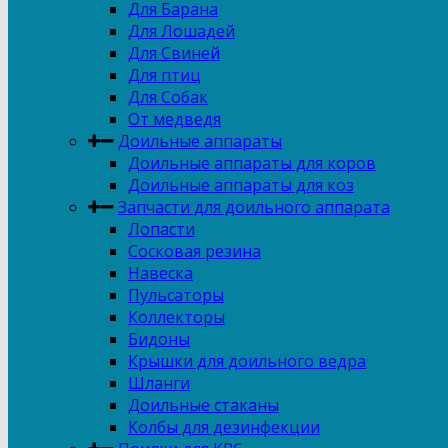
Для Барана
Для Лошадей
Для Свиней
Для птиц
Для Собак
От медведя
Доильные аппараты
Доильные аппараты для коров
Доильные аппараты для коз
Запчасти для доильного аппарата
Лопасти
Сосковая резина
Навеска
Пульсаторы
Коллекторы
Бидоны
Крышки для доильного ведра
Шланги
Доильные стаканы
Колбы для дезинфекции