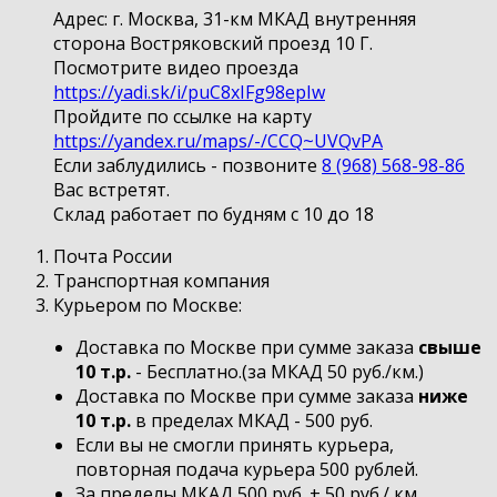
Адрес: г. Москва, 31-км МКАД внутренняя
сторона Востряковский проезд 10 Г.
Посмотрите видео проезда
https://yadi.sk/i/puC8xIFg98epIw
Пройдите по ссылке на карту
https://yandex.ru/maps/-/CCQ~UVQvPA
Если заблудились - позвоните
8 (968) 568-98-86
Вас встретят.
Склад работает по будням с 10 до 18
Почта России
Транспортная компания
Курьером по Москве:
Доставка по Москве при сумме заказа
свыше
10 т.р.
- Бесплатно.(за МКАД 50 руб./км.)
Доставка по Москве при сумме заказа
ниже
10 т.р.
в пределах МКАД - 500 руб.
Если вы не смогли принять курьера,
повторная подача курьера 500 рублей.
За пределы МКАД 500 руб. + 50 руб./ км