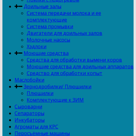
Доильные залы
Система передачи молока и ее
комплектующие
Система промывки
Двигатели для доильных залов
Молочные насосы
Хэдлоки
Моющие средства
Средства для обработки вымени коров
Моющие средства для доильных аппаратов
Средство для обработки копыт
Маслобойки
Зернодробилки/ Плющилки
Плющилки
Комплектующие к ЗИМ
Сыроварни
Сепараторы
Инкубаторы
Агроматы для КРС
Перосъёмные машины