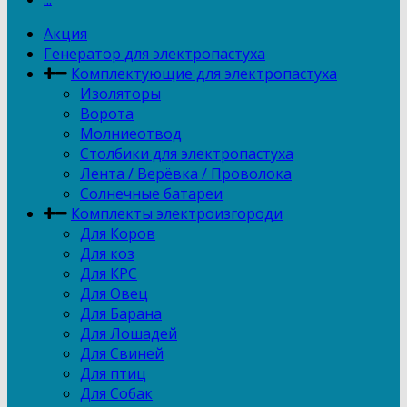
Акция
Генератор для электропастуха
Комплектующие для электропастуха
Изоляторы
Ворота
Молниеотвод
Столбики для электропастуха
Лента / Верёвка / Проволока
Солнечные батареи
Комплекты электроизгороди
Для Коров
Для коз
Для КРС
Для Овец
Для Барана
Для Лошадей
Для Свиней
Для птиц
Для Собак