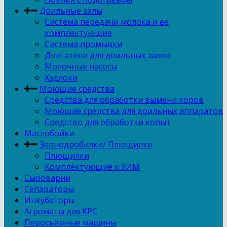
Доильные залы
Система передачи молока и ее
комплектующие
Система промывки
Двигатели для доильных залов
Молочные насосы
Хэдлоки
Моющие средства
Средства для обработки вымени коров
Моющие средства для доильных аппаратов
Средство для обработки копыт
Маслобойки
Зернодробилки/ Плющилки
Плющилки
Комплектующие к ЗИМ
Сыроварни
Сепараторы
Инкубаторы
Агроматы для КРС
Перосъёмные машины