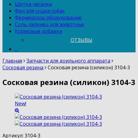
Щетка-чесалка
Фен для сушки собак
Фермерское оборудование
Соль-лизунец для животных
Кормовые добавки
ОТЗЫВЫ
...
Главная
Запчасти для доильного аппарата
Сосковая резина
Сосковая резина (силикон) 3104-3
Сосковая резина (силикон) 3104-3
New!
Артикул:
3104-3