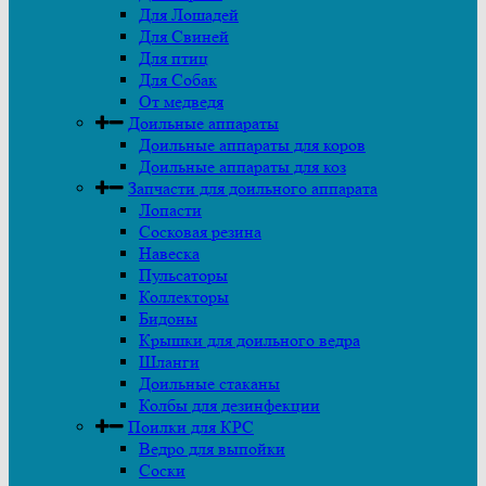
Для Лошадей
Для Свиней
Для птиц
Для Собак
От медведя
Доильные аппараты
Доильные аппараты для коров
Доильные аппараты для коз
Запчасти для доильного аппарата
Лопасти
Сосковая резина
Навеска
Пульсаторы
Коллекторы
Бидоны
Крышки для доильного ведра
Шланги
Доильные стаканы
Колбы для дезинфекции
Поилки для КРС
Ведро для выпойки
Соски