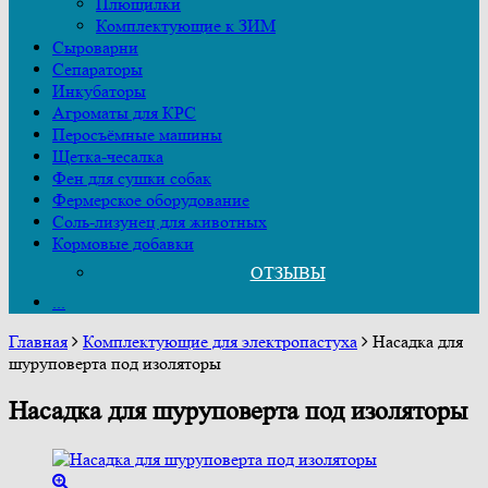
Плющилки
Комплектующие к ЗИМ
Сыроварни
Сепараторы
Инкубаторы
Агроматы для КРС
Перосъёмные машины
Щетка-чесалка
Фен для сушки собак
Фермерское оборудование
Соль-лизунец для животных
Кормовые добавки
ОТЗЫВЫ
...
Главная
Комплектующие для электропастуха
Насадка для
шуруповерта под изоляторы
Насадка для шуруповерта под изоляторы