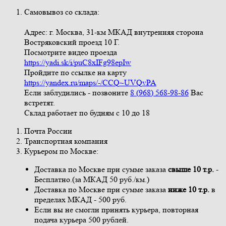
Самовывоз со склада:
Адрес: г. Москва, 31-км МКАД внутренняя сторона
Востряковский проезд 10 Г.
Посмотрите видео проезда
https://yadi.sk/i/puC8xIFg98epIw
Пройдите по ссылке на карту
https://yandex.ru/maps/-/CCQ~UVQvPA
Если заблудились - позвоните
8 (968) 568-98-86
Вас
встретят.
Склад работает по будням с 10 до 18
Почта России
Транспортная компания
Курьером по Москве:
Доставка по Москве при сумме заказа
свыше
10 т.р.
-
Бесплатно.(за МКАД 50 руб./км.)
Доставка по Москве при сумме заказа
ниже 10 т.р.
в
пределах МКАД - 500 руб.
Если вы не смогли принять курьера, повторная
подача курьера 500 рублей.