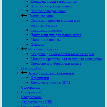
Комплектующие для поилок
Поилки индивидуальные
Поилки с подогревом
Доильные залы
Система передачи молока и ее
комплектующие
Система промывки
Двигатели для доильных залов
Молочные насосы
Хэдлоки
Моющие средства
Средства для обработки вымени коров
Моющие средства для доильных аппаратов
Средство для обработки копыт
Маслобойки
Зернодробилки/ Плющилки
Плющилки
Комплектующие к ЗИМ
Сыроварни
Сепараторы
Инкубаторы
Агроматы для КРС
Перосъёмные машины