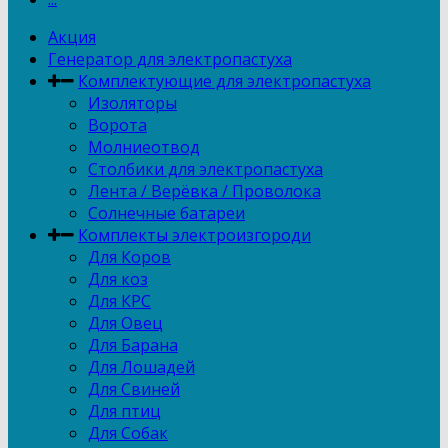
Акция
Генератор для электропастуха
Комплектующие для электропастуха
Изоляторы
Ворота
Молниеотвод
Столбики для электропастуха
Лента / Верёвка / Проволока
Солнечные батареи
Комплекты электроизгороди
Для Коров
Для коз
Для КРС
Для Овец
Для Барана
Для Лошадей
Для Свиней
Для птиц
Для Собак