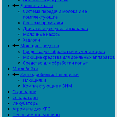
Доильные залы
Система передачи молока и ее
комплектующие
Система промывки
Двигатели для доильных залов
Молочные насосы
Хэдлоки
Моющие средства
Средства для обработки вымени коров
Моющие средства для доильных аппаратов
Средство для обработки копыт
Маслобойки
Зернодробилки/ Плющилки
Плющилки
Комплектующие к ЗИМ
Сыроварни
Сепараторы
Инкубаторы
Агроматы для КРС
Перосъёмные машины