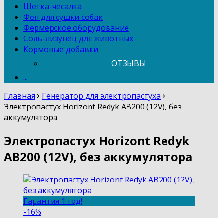
Щетка-чесалка
Фен для сушки собак
Фермерское оборудование
Соль-лизунец для животных
Кормовые добавки
ОТЗЫВЫ
...
Главная
Генератор для электропастуха
Электропастух Horizont Redyk AB200 (12V), без
аккумулятора
Электропастух Horizont Redyk
AB200 (12V), без аккумулятора
Гарантия 1 год!
-16%