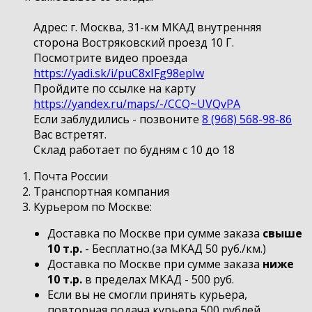
Адрес: г. Москва, 31-км МКАД внутренняя
сторона Востряковский проезд 10 Г.
Посмотрите видео проезда
https://yadi.sk/i/puC8xIFg98epIw
Пройдите по ссылке на карту
https://yandex.ru/maps/-/CCQ~UVQvPA
Если заблудились - позвоните
8 (968) 568-98-86
Вас встретят.
Склад работает по будням с 10 до 18
Почта России
Транспортная компания
Курьером по Москве:
Доставка по Москве при сумме заказа
свыше
10 т.р.
- Бесплатно.(за МКАД 50 руб./км.)
Доставка по Москве при сумме заказа
ниже
10 т.р.
в пределах МКАД - 500 руб.
Если вы не смогли принять курьера,
повторная подача курьера 500 рублей.