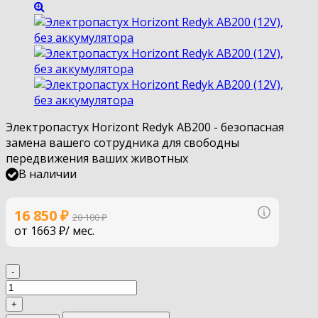
Электропастух Horizont Redyk AB200 - безопасная
замена вашего сотрудника для свободны
передвижения ваших животных
В наличии
Узнать по
16 850
₽
20 100
₽
от
1663 ₽
/ мес.
-
+