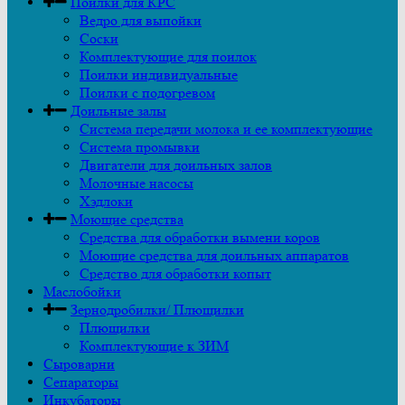
Поилки для КРС
Ведро для выпойки
Соски
Комплектующие для поилок
Поилки индивидуальные
Поилки с подогревом
Доильные залы
Система передачи молока и ее комплектующие
Система промывки
Двигатели для доильных залов
Молочные насосы
Хэдлоки
Моющие средства
Средства для обработки вымени коров
Моющие средства для доильных аппаратов
Средство для обработки копыт
Маслобойки
Зернодробилки/ Плющилки
Плющилки
Комплектующие к ЗИМ
Сыроварни
Сепараторы
Инкубаторы