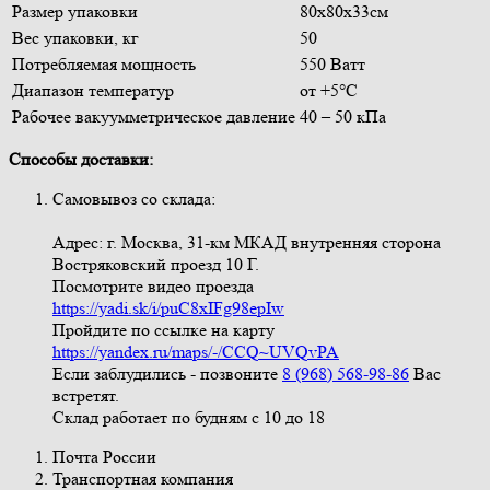
Размер упаковки
80х80х33см
Вес упаковки, кг
50
Потребляемая мощность
550 Ватт
Диапазон температур
от +5°C
Рабочее вакуумметрическое давление
40 – 50 кПа
Способы доставки:
Самовывоз со склада:
Адрес: г. Москва, 31-км МКАД внутренняя сторона
Востряковский проезд 10 Г.
Посмотрите видео проезда
https://yadi.sk/i/puC8xIFg98epIw
Пройдите по ссылке на карту
https://yandex.ru/maps/-/CCQ~UVQvPA
Если заблудились - позвоните
8 (968) 568-98-86
Вас
встретят.
Склад работает по будням с 10 до 18
Почта России
Транспортная компания