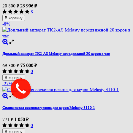
20 800
₽
23 906
₽
8
В корзину
-8%
Доильный аппарат TK2-AS Melasty передвижной 20 коров в час
69 300
₽
75 000
₽
0
В корзину
-27%
Силиконовая сосковая резина для коров Melasty 3110-1
771
₽
1 050
₽
0
В корзину