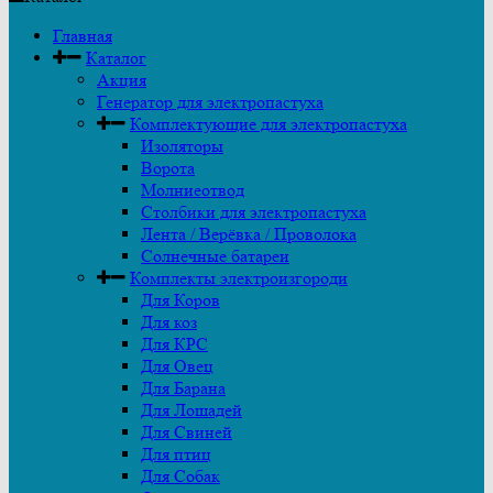
Главная
Каталог
Акция
Генератор для электропастуха
Комплектующие для электропастуха
Изоляторы
Ворота
Молниеотвод
Столбики для электропастуха
Лента / Верёвка / Проволока
Солнечные батареи
Комплекты электроизгороди
Для Коров
Для коз
Для КРС
Для Овец
Для Барана
Для Лошадей
Для Свиней
Для птиц
Для Собак