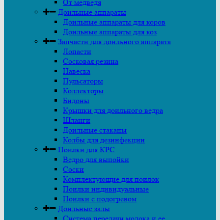
От медведя
Доильные аппараты
Доильные аппараты для коров
Доильные аппараты для коз
Запчасти для доильного аппарата
Лопасти
Сосковая резина
Навеска
Пульсаторы
Коллекторы
Бидоны
Крышки для доильного ведра
Шланги
Доильные стаканы
Колбы для дезинфекции
Поилки для КРС
Ведро для выпойки
Соски
Комплектующие для поилок
Поилки индивидуальные
Поилки с подогревом
Доильные залы
Система передачи молока и ее