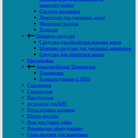
комплектующие
Система промывки
Двигатели для доильных залов
Молочные насосы
Хэдлоки
Моющие средства
Средства для обработки вымени коров
Моющие средства для доильных аппаратов
Средство для обработки копыт
Маслобойки
Зернодробилки/ Плющилки
Плющилки
Комплектующие к ЗИМ
Сыроварни
Сепараторы
Инкубаторы
Агроматы для КРС
Перосъёмные машины
Щетка-чесалка
Фен для сушки собак
Фермерское оборудование
Соль-лизунец для животных