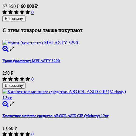
57 350
₽
60 000
₽
0
В корзину
С этим товаром также покупают
Ерши (комплект) MELASTY 3290
250
₽
0
В корзину
Кислотное моющее средство ARGOL ASID CIP (Melasty) 12кг
1 060
₽
0