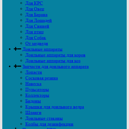
Для КРС
Для Овец
Для Барана
Для Лошадей
Для Свиней
Для птиц
Для Собак
От медведя
Доильные аппараты
Доильные аппараты для коров
Доильные аппараты для коз
Запчасти для доильного аппарата
Лопасти
Сосковая резина
Навеска
Пульсаторы
Коллекторы
Бидоны
Крышки для доильного ведра
Шланги
Доильные стаканы
Колбы для дезинфекции