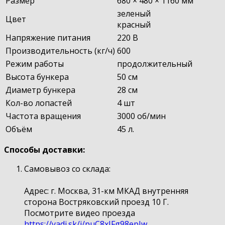
Размер
680 × 480 × 1160 мм
зеленый
Цвет
красный
Напряжение питания
220 В
Производительность (кг/ч)
600
Режим работы
продолжительный
Высота бункера
50 см
Диаметр бункера
28 см
Кол-во лопастей
4 шт
Частота вращения
3000 об/мин
Объём
45 л.
Способы доставки:
Самовывоз со склада:
Адрес: г. Москва, 31-км МКАД внутренняя
сторона Востряковский проезд 10 Г.
Посмотрите видео проезда
https://yadi.sk/i/puC8xIFg98epIw