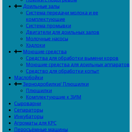
Доильные залы
Система передачи молока и ее
комплектующие
Система промывки
Двигатели для доильных залов
Молочные насосы
Хэдлоки
Моющие средства
Средства для обработки вымени коров
Моющие средства для доильных аппаратов
Средство для обработки копыт
Маслобойки
Зернодробилки/ Плющилки
Плющилки
Комплектующие к ЗИМ
Сыроварни
Сепараторы
Инкубаторы
Агроматы для КРС
Перосъёмные машины