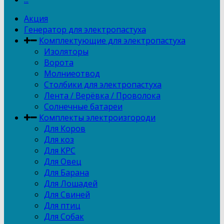
Акция
Генератор для электропастуха
Комплектующие для электропастуха
Изоляторы
Ворота
Молниеотвод
Столбики для электропастуха
Лента / Верёвка / Проволока
Солнечные батареи
Комплекты электроизгороди
Для Коров
Для коз
Для КРС
Для Овец
Для Барана
Для Лошадей
Для Свиней
Для птиц
Для Собак