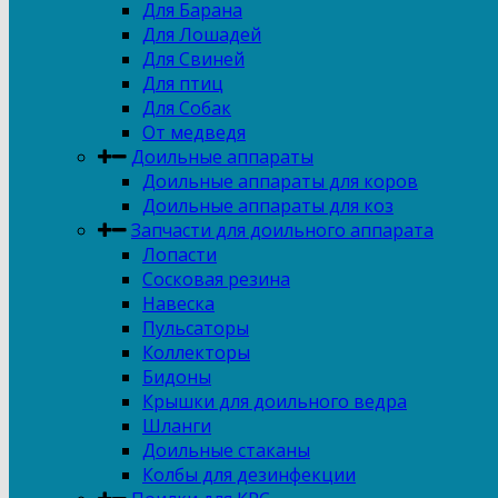
Для Барана
Для Лошадей
Для Свиней
Для птиц
Для Собак
От медведя
Доильные аппараты
Доильные аппараты для коров
Доильные аппараты для коз
Запчасти для доильного аппарата
Лопасти
Сосковая резина
Навеска
Пульсаторы
Коллекторы
Бидоны
Крышки для доильного ведра
Шланги
Доильные стаканы
Колбы для дезинфекции