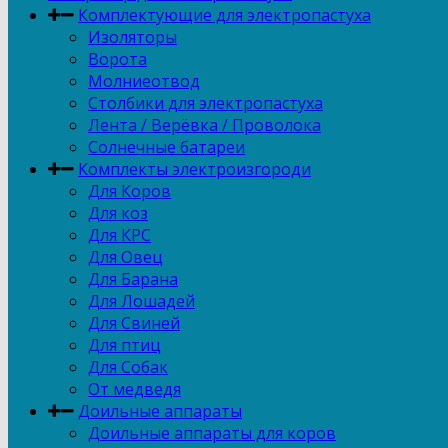
Комплектующие для электропастуха
Изоляторы
Ворота
Молниеотвод
Столбики для электропастуха
Лента / Верёвка / Проволока
Солнечные батареи
Комплекты электроизгороди
Для Коров
Для коз
Для КРС
Для Овец
Для Барана
Для Лошадей
Для Свиней
Для птиц
Для Собак
От медведя
Доильные аппараты
Доильные аппараты для коров