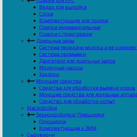
Поилки для КРС
Ведро для выпойки
Соски
Комплектующие для поилок
Поилки индивидуальные
Поилки с подогревом
Доильные залы
Система передачи молока и ее компле
Система промывки
Двигатели для доильных залов
Молочные насосы
Хэдлоки
Моющие средства
Средства для обработки вымени коров
Моющие средства для доильных аппар
Средство для обработки копыт
Маслобойки
Зернодробилки/ Плющилки
Плющилки
Комплектующие к ЗИМ
Сыроварни