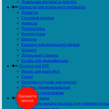
Доильные аппараты для коз
Запчасти для доильного аппарата
Лопасти
Сосковая резина
Навеска
Пульсаторы
Коллекторы
Бидоны
Крышки для доильного ведра
Шланги
Доильные стаканы
Колбы для дезинфекции
Поилки для КРС
Ведро для выпойки
Соски
Комплектующие для поилок
Поилки индивидуальные
Поилки с подогревом
Доильные залы
Закажите
звонок
Система передачи молока и ее комплектую
Система промывки