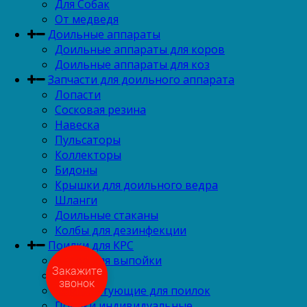
Для Собак
От медведя
Доильные аппараты
Доильные аппараты для коров
Доильные аппараты для коз
Запчасти для доильного аппарата
Лопасти
Сосковая резина
Навеска
Пульсаторы
Коллекторы
Бидоны
Крышки для доильного ведра
Шланги
Доильные стаканы
Колбы для дезинфекции
Поилки для КРС
Ведро для выпойки
Закажите
Соски
звонок
Комплектующие для поилок
Поилки индивидуальные