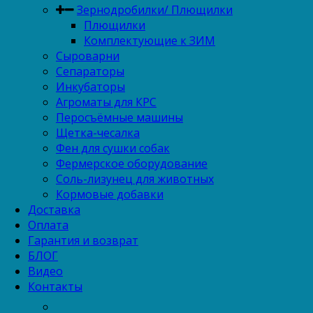
Зернодробилки/ Плющилки
Плющилки
Комплектующие к ЗИМ
Сыроварни
Сепараторы
Инкубаторы
Агроматы для КРС
Перосъёмные машины
Щетка-чесалка
Фен для сушки собак
Фермерское оборудование
Соль-лизунец для животных
Кормовые добавки
Доставка
Оплата
Гарантия и возврат
БЛОГ
Видео
Контакты