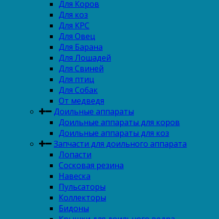
Для Коров
Для коз
Для КРС
Для Овец
Для Барана
Для Лошадей
Для Свиней
Для птиц
Для Собак
От медведя
Доильные аппараты
Доильные аппараты для коров
Доильные аппараты для коз
Запчасти для доильного аппарата
Лопасти
Сосковая резина
Навеска
Пульсаторы
Коллекторы
Бидоны