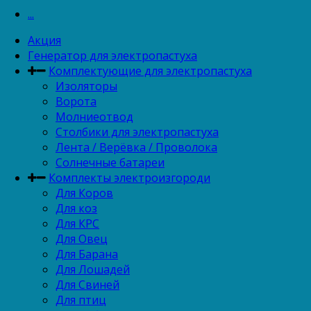
...
Акция
Генератор для электропастуха
Комплектующие для электропастуха
Изоляторы
Ворота
Молниеотвод
Столбики для электропастуха
Лента / Верёвка / Проволока
Солнечные батареи
Комплекты электроизгороди
Для Коров
Для коз
Для КРС
Для Овец
Для Барана
Для Лошадей
Для Свиней
Для птиц