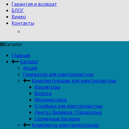
Гарантия и возврат
БЛОГ
Видео
Контакты
Каталог
Главная
Каталог
Акция
Генератор для электропастуха
Комплектующие для электропастуха
Изоляторы
Ворота
Молниеотвод
Столбики для электропастуха
Лента / Верёвка / Проволока
Солнечные батареи
Комплекты электроизгороди