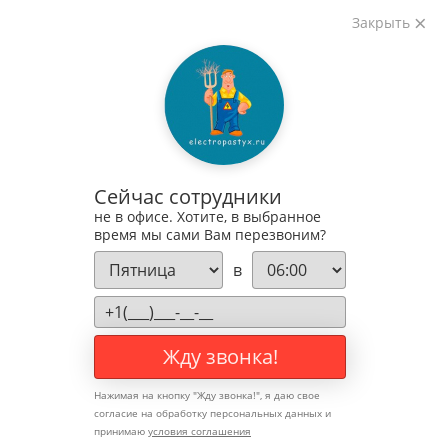
Закрыть
Мы в Instagram
8 (800) 350-76-23
Получить бесплатную консультацию
Корзина
0
Сейчас сотрудники
На сумму: 0
₽
не в офисе. Хотите, в выбранное
время мы сами Вам перезвоним?
8 (800) 350-36-15
в
Жду звонка!
8 (800) 350-36-15
+7 (903) 587-71-05
Нажимая на кнопку "
Жду звонка!
", я даю свое
Позвоните мне
согласие на обработку персональных данных и
принимаю
условия соглашения
Корзина (
0
)