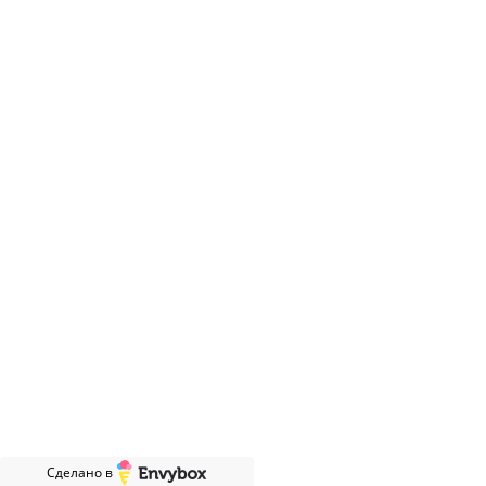
8 (800) 350-36-15
zakaz@electropastyx.ru
Москва, Востряковский проезд 10Г
Политика конфиденциальности
© 2026 electropastyx
ИП Жариков К. А. ОГРН: 316392600095304
Договор оферты
Избранное
0
Сравнение
0
Просмотренные
0
Корзина
0
0
₽
Сделано в