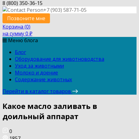
8 (800) 350-36-15
+7 (903) 587-71-05
Позвоните мне
Корзина (
0
)
на сумму
0
₽
Меню блога
Блог
Оборудование для животноводства
Уход за животными
Молоко и доение
Содержание животных
Перейти в каталог товаров
Какое масло заливать в
доильный аппарат
0
1857